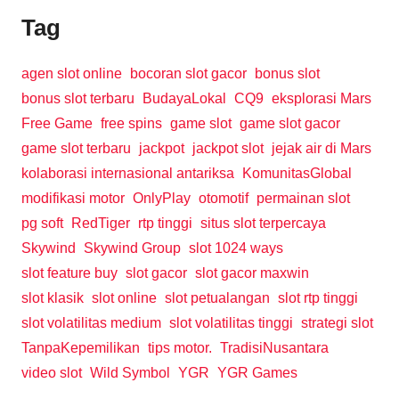
Tag
agen slot online
bocoran slot gacor
bonus slot
bonus slot terbaru
BudayaLokal
CQ9
eksplorasi Mars
Free Game
free spins
game slot
game slot gacor
game slot terbaru
jackpot
jackpot slot
jejak air di Mars
kolaborasi internasional antariksa
KomunitasGlobal
modifikasi motor
OnlyPlay
otomotif
permainan slot
pg soft
RedTiger
rtp tinggi
situs slot terpercaya
Skywind
Skywind Group
slot 1024 ways
slot feature buy
slot gacor
slot gacor maxwin
slot klasik
slot online
slot petualangan
slot rtp tinggi
slot volatilitas medium
slot volatilitas tinggi
strategi slot
TanpaKepemilikan
tips motor.
TradisiNusantara
video slot
Wild Symbol
YGR
YGR Games