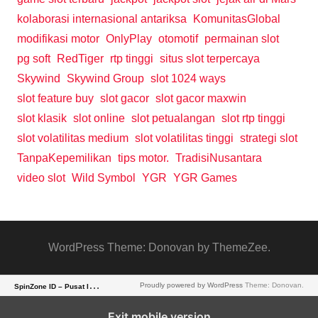
kolaborasi internasional antariksa
KomunitasGlobal
modifikasi motor
OnlyPlay
otomotif
permainan slot
pg soft
RedTiger
rtp tinggi
situs slot terpercaya
Skywind
Skywind Group
slot 1024 ways
slot feature buy
slot gacor
slot gacor maxwin
slot klasik
slot online
slot petualangan
slot rtp tinggi
slot volatilitas medium
slot volatilitas tinggi
strategi slot
TanpaKepemilikan
tips motor.
TradisiNusantara
video slot
Wild Symbol
YGR
YGR Games
WordPress Theme: Donovan by ThemeZee.
S
pinZone ID – Pusat Informasi Slot Online Terkini
Proudly powered by WordPress
Theme: Donovan.
Exit mobile version