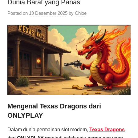
Dunia Barat yang Panas
Posted on
19 Desember 2025
by
Chloe
Mengenal Texas Dragons dari
ONLYPLAY
Dalam dunia permainan slot modern,
Texas Dragons