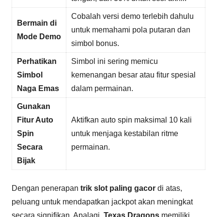
Cobalah versi demo terlebih dahulu
Bermain di
untuk memahami pola putaran dan
Mode Demo
simbol bonus.
Perhatikan
Simbol ini sering memicu
Simbol
kemenangan besar atau fitur spesial
Naga Emas
dalam permainan.
Gunakan
Fitur Auto
Aktifkan auto spin maksimal 10 kali
Spin
untuk menjaga kestabilan ritme
Secara
permainan.
Bijak
Dengan penerapan
trik slot paling gacor
di atas,
peluang untuk mendapatkan jackpot akan meningkat
secara signifikan. Apalagi,
Texas Dragons
memiliki