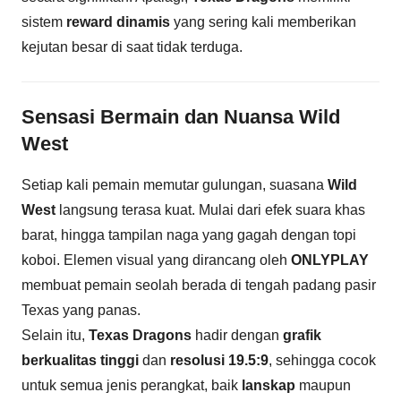
sistem
reward dinamis
yang sering kali memberikan
kejutan besar di saat tidak terduga.
Sensasi Bermain dan Nuansa Wild
West
Setiap kali pemain memutar gulungan, suasana
Wild
West
langsung terasa kuat. Mulai dari efek suara khas
barat, hingga tampilan naga yang gagah dengan topi
koboi. Elemen visual yang dirancang oleh
ONLYPLAY
membuat pemain seolah berada di tengah padang pasir
Texas yang panas.
Selain itu,
Texas Dragons
hadir dengan
grafik
berkualitas tinggi
dan
resolusi 19.5:9
, sehingga cocok
untuk semua jenis perangkat, baik
lanskap
maupun