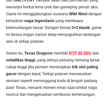
dari
ONLYPLAY
menjadi salah satu permainan yang
menonjol berkat tema unik dan gameplay penuh aksi.
Game ini menggabungkan suasana
Wild West
dengan
kehadiran
naga legendaris
yang membawa
keberuntungan besar. Dengan format
3×3 klasik
, game
ini terasa ringan namun tetap menyuguhkan tantangan
seru di setiap putaran.
Selain itu,
Texas Dragons
memiliki
RTP 95,50%
dan
volatilitas tinggi
, yang artinya peluang menang besar
cukup tinggi jika pemain menerapkan
trik slot paling
gacor
dengan tepat. Setiap putaran menawarkan
sensasi seperti menunggang kuda di tengah padang
pasir Texas, menanti momen emas saat simbol naga
muncul dan mengeluarkan semburan kemenangan.