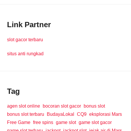
Link Partner
slot gacor terbaru
situs anti rungkad
Tag
agen slot online
bocoran slot gacor
bonus slot
bonus slot terbaru
BudayaLokal
CQ9
eksplorasi Mars
Free Game
free spins
game slot
game slot gacor
game slot terbaru
jackpot
jackpot slot
jejak air di Mars