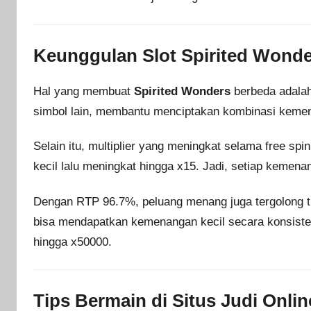
Keunggulan Slot Spirited Wond
Hal yang membuat
Spirited Wonders
berbeda adalah
simbol lain, membantu menciptakan kombinasi kemen
Selain itu, multiplier yang meningkat selama free spi
kecil lalu meningkat hingga x15. Jadi, setiap kemen
Dengan RTP 96.7%, peluang menang juga tergolong ti
bisa mendapatkan kemenangan kecil secara konsiste
hingga x50000.
Tips Bermain di Situs Judi Onli