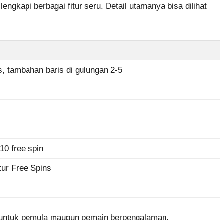
lengkapi berbagai fitur seru. Detail utamanya bisa dilihat
s, tambahan baris di gulungan 2-5
10 free spin
tur Free Spins
k untuk pemula maupun pemain berpengalaman.