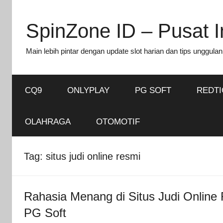
Skip
to
SpinZone ID – Pusat In
content
Main lebih pintar dengan update slot harian dan tips unggulan
CQ9
ONLYPLAY
PG SOFT
REDT
OLAHRAGA
OTOMOTIF
Tag:
situs judi online resmi
Rahasia Menang di Situs Judi Online
PG Soft