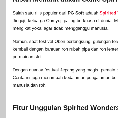
Salah satu rilis populer dari
PG Soft
adalah
Spirited
Jinguji, keluarga Onmyoji paling berkuasa di dunia.
mengikat yōkai agar tidak mengganggu manusia.
Namun, saat festival Obon berlangsung, gulungan ter
kembali dengan bantuan roh rubah pipa dan roh lentera
permainan slot.
Dengan nuansa festival Jepang yang magis, pemain b
Cerita ini juga menambah kedalaman pengalaman ber
manusia dan roh.
Fitur Unggulan Spirited Wonder