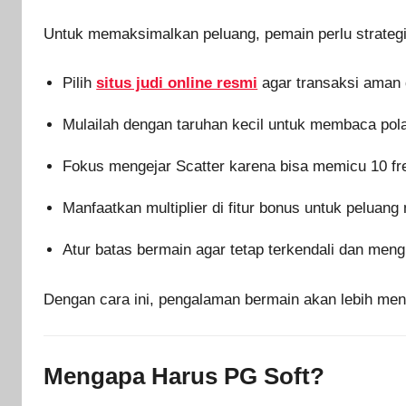
Untuk memaksimalkan peluang, pemain perlu strategi 
Pilih
situs judi online resmi
agar transaksi aman 
Mulailah dengan taruhan kecil untuk membaca pola
Fokus mengejar Scatter karena bisa memicu 10 fre
Manfaatkan multiplier di fitur bonus untuk peluang
Atur batas bermain agar tetap terkendali dan mengh
Dengan cara ini, pengalaman bermain akan lebih me
Mengapa Harus PG Soft?