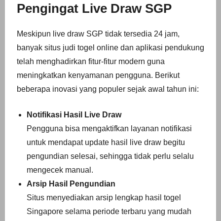
Pengingat Live Draw SGP
Meskipun live draw SGP tidak tersedia 24 jam,
banyak situs judi togel online dan aplikasi pendukung
telah menghadirkan fitur-fitur modern guna
meningkatkan kenyamanan pengguna. Berikut
beberapa inovasi yang populer sejak awal tahun ini:
Notifikasi Hasil Live Draw
Pengguna bisa mengaktifkan layanan notifikasi
untuk mendapat update hasil live draw begitu
pengundian selesai, sehingga tidak perlu selalu
mengecek manual.
Arsip Hasil Pengundian
Situs menyediakan arsip lengkap hasil togel
Singapore selama periode terbaru yang mudah