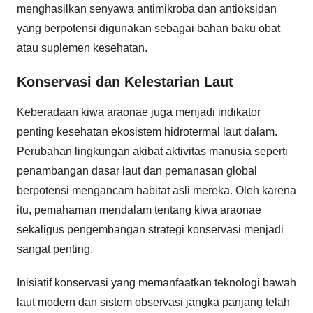
menghasilkan senyawa antimikroba dan antioksidan
yang berpotensi digunakan sebagai bahan baku obat
atau suplemen kesehatan.
Konservasi dan Kelestarian Laut
Keberadaan kiwa araonae juga menjadi indikator
penting kesehatan ekosistem hidrotermal laut dalam.
Perubahan lingkungan akibat aktivitas manusia seperti
penambangan dasar laut dan pemanasan global
berpotensi mengancam habitat asli mereka. Oleh karena
itu, pemahaman mendalam tentang kiwa araonae
sekaligus pengembangan strategi konservasi menjadi
sangat penting.
Inisiatif konservasi yang memanfaatkan teknologi bawah
laut modern dan sistem observasi jangka panjang telah