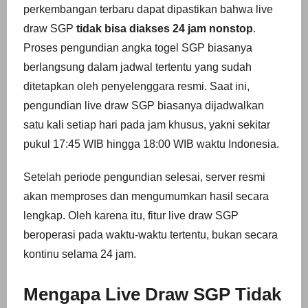
perkembangan terbaru dapat dipastikan bahwa live
draw SGP
tidak bisa diakses 24 jam nonstop
.
Proses pengundian angka togel SGP biasanya
berlangsung dalam jadwal tertentu yang sudah
ditetapkan oleh penyelenggara resmi. Saat ini,
pengundian live draw SGP biasanya dijadwalkan
satu kali setiap hari pada jam khusus, yakni sekitar
pukul 17:45 WIB hingga 18:00 WIB waktu Indonesia.
Setelah periode pengundian selesai, server resmi
akan memproses dan mengumumkan hasil secara
lengkap. Oleh karena itu, fitur live draw SGP
beroperasi pada waktu-waktu tertentu, bukan secara
kontinu selama 24 jam.
Mengapa Live Draw SGP Tidak