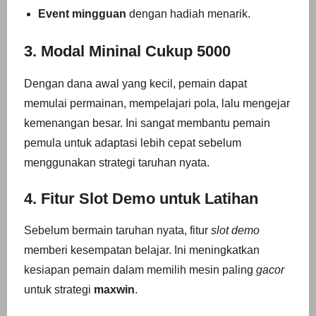
Event mingguan
dengan hadiah menarik.
3. Modal Mininal Cukup 5000
Dengan dana awal yang kecil, pemain dapat
memulai permainan, mempelajari pola, lalu mengejar
kemenangan besar. Ini sangat membantu pemain
pemula untuk adaptasi lebih cepat sebelum
menggunakan strategi taruhan nyata.
4. Fitur Slot Demo untuk Latihan
Sebelum bermain taruhan nyata, fitur
slot demo
memberi kesempatan belajar. Ini meningkatkan
kesiapan pemain dalam memilih mesin paling
gacor
untuk strategi
maxwin
.