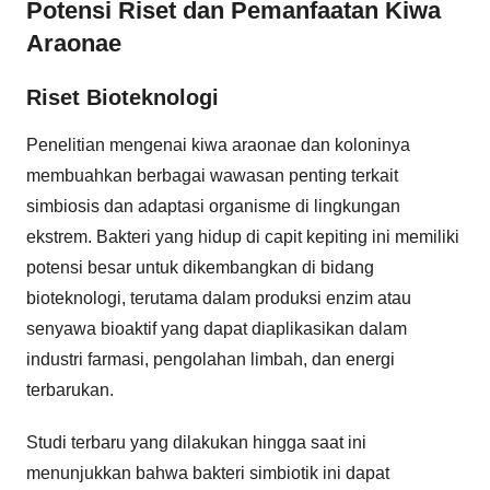
Potensi Riset dan Pemanfaatan Kiwa
Araonae
Riset Bioteknologi
Penelitian mengenai kiwa araonae dan koloninya
membuahkan berbagai wawasan penting terkait
simbiosis dan adaptasi organisme di lingkungan
ekstrem. Bakteri yang hidup di capit kepiting ini memiliki
potensi besar untuk dikembangkan di bidang
bioteknologi, terutama dalam produksi enzim atau
senyawa bioaktif yang dapat diaplikasikan dalam
industri farmasi, pengolahan limbah, dan energi
terbarukan.
Studi terbaru yang dilakukan hingga saat ini
menunjukkan bahwa bakteri simbiotik ini dapat