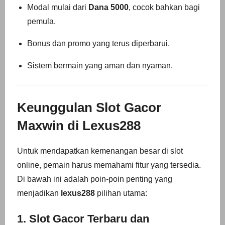
Modal mulai dari
Dana 5000
, cocok bahkan bagi
pemula.
Bonus dan promo yang terus diperbarui.
Sistem bermain yang aman dan nyaman.
Keunggulan Slot Gacor
Maxwin di Lexus288
Untuk mendapatkan kemenangan besar di slot
online, pemain harus memahami fitur yang tersedia.
Di bawah ini adalah poin-poin penting yang
menjadikan
lexus288
pilihan utama:
1.
Slot Gacor Terbaru dan