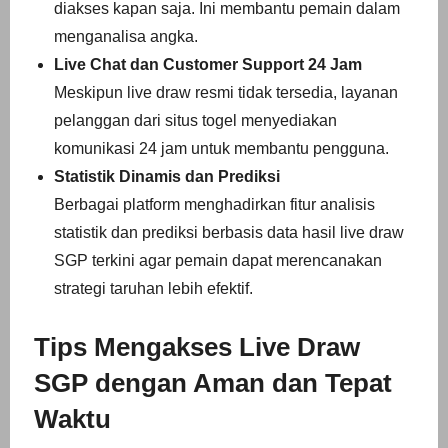
diakses kapan saja. Ini membantu pemain dalam
menganalisa angka.
Live Chat dan Customer Support 24 Jam
Meskipun live draw resmi tidak tersedia, layanan
pelanggan dari situs togel menyediakan
komunikasi 24 jam untuk membantu pengguna.
Statistik Dinamis dan Prediksi
Berbagai platform menghadirkan fitur analisis
statistik dan prediksi berbasis data hasil live draw
SGP terkini agar pemain dapat merencanakan
strategi taruhan lebih efektif.
Tips Mengakses Live Draw
SGP dengan Aman dan Tepat
Waktu