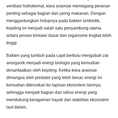
ventilasi hidrotermal, kiwa araonae memegang peranan
penting sebagai bagian dari jaring makanan. Dengan
menggantungkan hidupnya pada bakteri simbiotik,
kepiting ini menjadi salah satu penyambung utama
antara proses kimiawi dasar dan organisme tingkat lebih
tinggi.
Bakteri yang tumbuh pada capit berbulu mengubah zat
anorganik menjadi energi biologis yang kemudian
dimanfaatkan oleh kepiting. Ketika kiwa araonae
dimangsa oleh predator yang lebih besar, energi ini
kemudian diteruskan ke lapisan ekosistem lainnya,
sehingga menjadi bagian dari siklus energi yang
mendukung keragaman hayati dan stabilitas ekosistem
laut dalam.