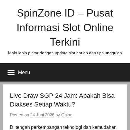
Skip
SpinZone ID – Pusat
to
content
Informasi Slot Online
Terkini
Main lebih pintar dengan update slot harian dan tips unggulan
Menu
Live Draw SGP 24 Jam: Apakah Bisa
Diakses Setiap Waktu?
Posted on
24 Juni 2026
by
Chloe
Di tengah perkembangan teknologi dan kemudahan