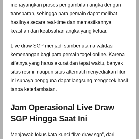
menayangkan proses pengambilan angka dengan
transparan, sehingga para pemain dapat melihat
hasilnya secara real-time dan memastikannya
keaslian dan keabsahan angka yang keluar.
Live draw SGP menjadi sumber utama validasi
kemenangan bagi para pemain togel online. Karena
sifatnya yang harus akurat dan tepat waktu, banyak
situs resmi maupun situs alternatif menyediakan fitur
ini supaya pengguna dapat langsung mengecek hasil
tanpa keterlambatan.
Jam Operasional Live Draw
SGP Hingga Saat Ini
Menjawab fokus kata kunci “live draw sgp”, dari