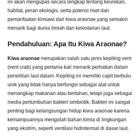
ini akan mengupas secara lengkap tentang keunikan,
habitat, peran ekologis, serta potensi riset dan
pemanfaatan kimiawi dari kiwa araonae yang semakin
menarik bagi dunia ilmiah dan kelestarian laut.
Pendahuluan: Apa Itu Kiwa Araonae?
Kiwa araonae
merupakan salah satu jenis kepiting vent
(vent crab) yang pertama kali menarik perhatian dalam
penelitian laut dalam. Kepiting ini memiliki capit berbulu
unik yang tidak hanya berfungsi sebagai alat untuk
menangkap makanan atau bertahan, tetapi juga sebagai
media pertumbuhan bakteri simbiotik. Bakteri ini sangat
penting bagi kelangsungan hidup kiwa araonae karena
kemampuannya mengolah bahan kimia di lingkungan
yang ekstrim, seperti ventilasi hidrotermal di dasar laut.