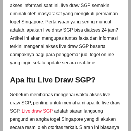
akses informasi saat ini, live draw SGP semakin
diminati oleh masyarakat yang mengikuti permainan
togel Singapore. Pertanyaan yang sering muncul
adalah, apakah live draw SGP bisa diakses 24 jam?
Artikel ini akan mengupas tuntas fakta dan informasi
terkini mengenai akses live draw SGP beserta
dampaknya bagi para penggemar judi togel online
yang ingin selalu update secara real-time.
Apa Itu Live Draw SGP?
Sebelum membahas mengenai waktu akses live
draw SGP, penting untuk memahami apa itu live draw
SGP.
Live draw SGP
adalah siaran langsung
pengundian angka togel Singapore yang dilakukan
secara resmi oleh otoritas terkait. Siaran ini biasanya