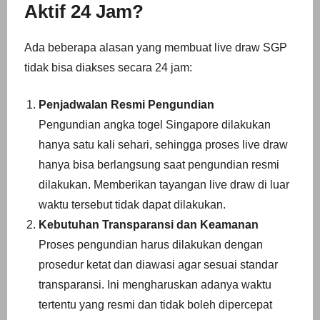
Aktif 24 Jam?
Ada beberapa alasan yang membuat live draw SGP
tidak bisa diakses secara 24 jam:
Penjadwalan Resmi Pengundian
Pengundian angka togel Singapore dilakukan
hanya satu kali sehari, sehingga proses live draw
hanya bisa berlangsung saat pengundian resmi
dilakukan. Memberikan tayangan live draw di luar
waktu tersebut tidak dapat dilakukan.
Kebutuhan Transparansi dan Keamanan
Proses pengundian harus dilakukan dengan
prosedur ketat dan diawasi agar sesuai standar
transparansi. Ini mengharuskan adanya waktu
tertentu yang resmi dan tidak boleh dipercepat